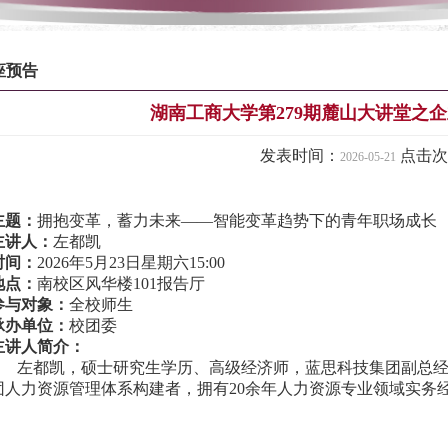
1
2
3
4
5
6
7
座预告
湖南工商大学第279期麓山大讲堂之
发表时间：
点击次
2026-05-21
主
题：
拥抱变革，蓄力未来——智能变革趋势下的青年职场成长
主讲人：
左都凯
时间：
2026年5月23日星期六15:00
地点：
南校区风华楼101报告厅
参与对象：
全校师生
承办单位：
校团委
主讲人简介：
左都凯，
硕士研究生学历、高级经济师，蓝思科技集团副总经
团人力资源管理体系构建者，拥有20余年人力资源专业领域实务