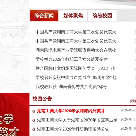
综合新闻
媒体聚焦
缤纷校园
中国共产党湖南工商大学第二次党员代表大
会胜利闭幕
中国共产党湖南工商大学第二次党员代表大
会预备会议…
湖南跨境电商产业学院联盟启动大会在我校
举行
学校举办2026年教职工子女公益夏令营
联合国教科文组织国际陶艺学会（IAC）代
表团来校参…
学校召开庆祝中国共产党成立105周年暨“七
一”表彰…
我校教师获“湖南省优秀共产党员”称号
校园公告
2026-05-2
湖南工商大学2026年诚聘海内外英才
2026-07-1
湖南工商大学关于湖南省2026年省直事业单
2026-07-0
湖南工商大学2026年科研助理招聘公告
位第二次公开招聘资格复审有关事项的通知