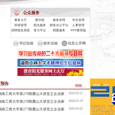
公众服务
事务大厅
图书馆
教务管理
学生管理
科研管理
阳光服务
财务办公平台
人事管理
招聘报名系统
算力平台
档案服务
WPS教育版
书记信箱
校长信箱
信息公开网
座预告
2026-05-21
湖南工商大学第279期麓山大讲堂之企业家
2026-05-19
湖南工商大学第278期麓山大讲堂之企业家
与创业论坛预告
2026-05-02
湖南工商大学第277期麓山大讲堂之企业家
与创业论坛预告