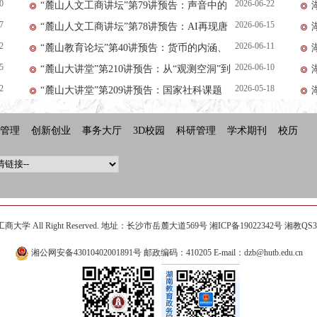
0
2026-06-22
“麓山人文工商讲坛”第79讲预告：声音中的
学科：历史使命与学科担当
7
2026-06-15
“麓山人文工商讲坛”第78讲预告：AI再现唐
党史——毛泽东诗词赏析朗诵
2
2026-06-11
“麓山教育论坛”第40讲预告：货币的内涵、
诗宋词情景的方法与意义
5
2026-06-10
“麓山大讲堂”第210讲预告：从“观测空洞”到
功能及其统计描述
2
2026-05-18
“麓山大讲堂”第209讲预告：国家社科课题
精准可观：网络测量理论和实践
申报与研究体会分享
管理
创新创业
事务大厅
3D校园
科研管理
学术期刊
校历
大学 All Right Reserved. 地址：长沙市岳麓大道569号
湘ICP备19022342号
湘教QS3-2
湘公网安备43010402001891号
邮政编码：410205 E-mail：dzb@hutb.edu.cn