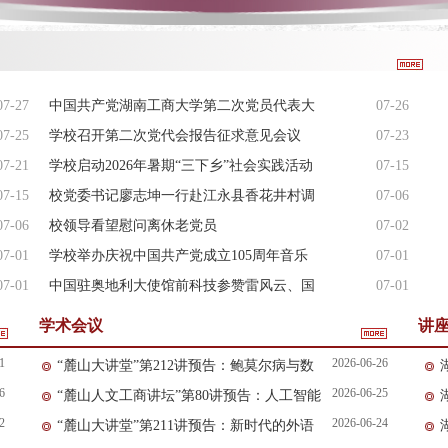
1
2
3
4
5
6
7
07-27
中国共产党湖南工商大学第二次党员代表大
07-26
07-25
会开幕
学校召开第二次党代会报告征求意见会议
07-23
07-21
学校启动2026年暑期“三下乡”社会实践活动
07-15
07-15
校党委书记廖志坤一行赴江永县香花井村调
07-06
07-06
研指导乡村…
校领导看望慰问离休老党员
07-02
07-01
学校举办庆祝中国共产党成立105周年音乐
07-01
07-01
会
中国驻奥地利大使馆前科技参赞雷风云、国
07-01
际宇航科学…
学术会议
讲
1
2026-06-26
“麓山大讲堂”第212讲预告：鲍莫尔病与数
6
2026-06-25
“麓山人文工商讲坛”第80讲预告：人工智能
智服务
2
2026-06-24
“麓山大讲堂”第211讲预告：新时代的外语
时代的语言专业与翻译教育：机遇与挑战