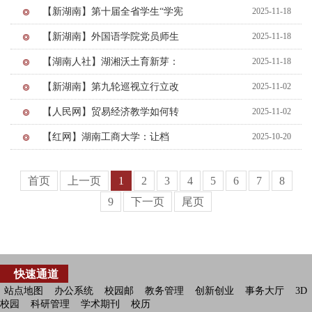
效益：湖南工商大学双创教育结
【新湖南】第十届全省学生“学宪
2025-11-18
出产业硕果
法 讲宪法”高校组总决赛在湖南工
【新湖南】外国语学院党员师生
2025-11-18
商大学举行
在莲花五峰小学开展支教和党日
【湖南人社】湖湘沃土育新芽：
2025-11-18
活动
湖南工商大学何以孵化创业项
【新湖南】第九轮巡视立行立改
2025-11-02
目“金种子”
｜湖南工商大学： 让“烦心事”变
【人民网】贸易经济教学如何转
2025-11-02
成“暖心事”
型？全国高校专家山城论道
【红网】湖南工商大学：让档
2025-10-20
案“活”起来 释放育人新能量
首页
上一页
1
2
3
4
5
6
7
8
9
下一页
尾页
快速通道
站点地图
办公系统
校园邮
教务管理
创新创业
事务大厅
3D
校园
科研管理
学术期刊
校历