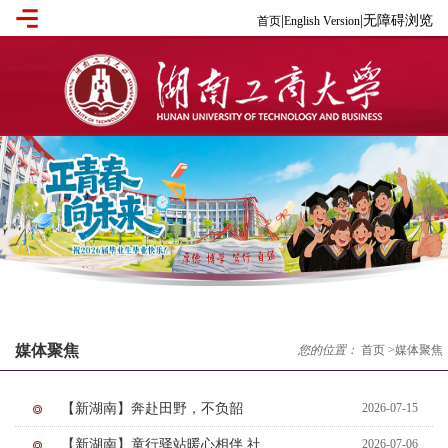
|
|
无障碍浏览
首页
English Version
媒体聚焦
您的位置：
首页
>
媒体聚焦
【新湖南】奔赴田野，不负韶
2026-07-15
华！湖南工商大学195支队伍“三下
【新湖南】童行驿站暖心相伴 社
2026-07-06