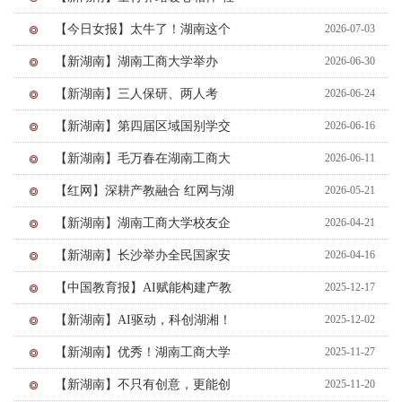
乡”
工团辅守护少年心声
【今日女报】太牛了！湖南这个
2026-07-03
女生寝室全员“上岸”
【新湖南】湖南工商大学举办
2026-06-30
2026年校园开放日活动
【新湖南】三人保研、两人考
2026-06-24
研、一人选调！长沙这个寝室全
【新湖南】第四届区域国别学交
2026-06-16
员上岸！
叉学科研讨会在湖南工商大学举
【新湖南】毛万春在湖南工商大
2026-06-11
行
学调研
【红网】深耕产教融合 红网与湖
2026-05-21
南工商大学探索传媒育人新路径
【新湖南】湖南工商大学校友企
2026-04-21
业家联谊会2026年度年会圆满落
【新湖南】长沙举办全民国家安
2026-04-16
幕
全教育电影思政大讲堂
【中国教育报】AI赋能构建产教
2025-12-17
融合育人共同体
【新湖南】AI驱动，科创湖湘！
2025-12-02
研究生计算机创新大赛助力人才
【新湖南】优秀！湖南工商大学
2025-11-27
高地建设
获国家级重大创新平台
【新湖南】不只有创意，更能创
2025-11-20